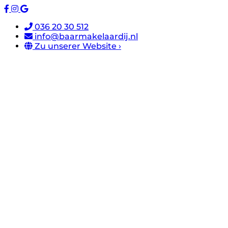
036 20 30 512
info@baarmakelaardij.nl
Zu unserer Website ›