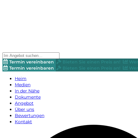
Termin vereinbaren
Bieten Sie einen Preis an!
Wer
Termin vereinbaren
Bieten Sie einen Preis an!
Wer
Heim
Medien
In der Nähe
Dokumente
Angebot
Über uns
Bewertungen
Kontakt