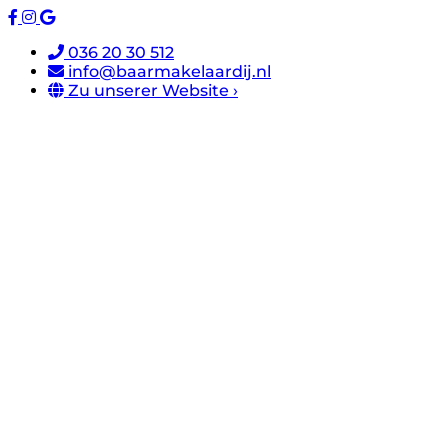
036 20 30 512
info@baarmakelaardij.nl
Zu unserer Website ›